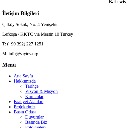
B. Lewis
İletişim Bilgileri
Çitköy Sokak, No: 4 Yenişehir
Lefkoşa / KKTC via Mersin 10 Turkey
T: (+90 392) 227 1251
M: info@saytev.org
Menü
Ana Sayfa
Hakkımızda
Tarihçe
Vizyon & Misyon
Kurucular
Faaliyet Alanları
Projelerimiz
Basın Odası
Duyurular
Basında Biz
Foto Galeri