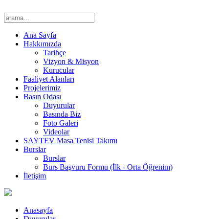
Ana Sayfa
Hakkımızda
Tarihçe
Vizyon & Misyon
Kurucular
Faaliyet Alanları
Projelerimiz
Basın Odası
Duyurular
Basında Biz
Foto Galeri
Videolar
SAYTEV Masa Tenisi Takımı
Burslar
Burslar
Burs Başvuru Formu (İlk - Orta Öğrenim)
İletişim
Anasayfa
Duyurular