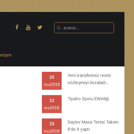
letişim
Yeni transferimiz resmi
10
sözleşmeyi imzaladı..
2019
Oca
Tiyatro Sporu Etkinliği
12
2018
Ara
Saytev Masa Tenisi Takımı
23
8'de 8 yaptı
2018
Kas