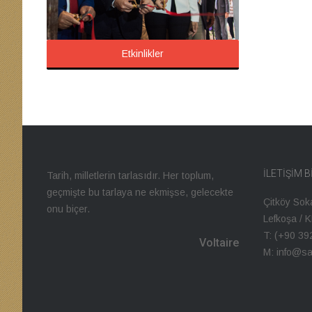
Etkinlikler
İLETIŞIM B
Tarih, milletlerin tarlasıdır. Her toplum,
geçmişte bu tarlaya ne ekmişse, gelecekte
Çitköy Sok
onu biçer.
Lefkoşa / 
T: (+90 39
Voltaire
M: info@sa