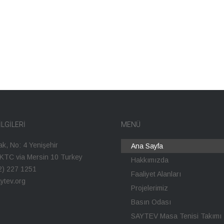
ILGILERI
MENÜ
ak, No: 4 Yenişehir
Ana Sayfa
KKTC via Mersin 10 Turkey
Hakkımızda
2) 227 1251
Faaliyet Alanları
ytev.org
Projelerimiz
Basın Odası
SAYTEV Masa Tenisi Takımı