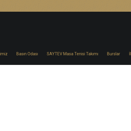
rimiz
Basın Odası
SAYTEV Masa Tenisi Takımı
Burslar
İ