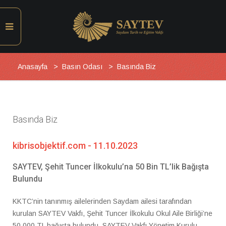
Anasayfa
Basın Odası
Basında Biz
Basında Biz
kibrisobjektif.com - 11.10.2023
SAYTEV, Şehit Tuncer İlkokulu’na 50 Bin TL’lik Bağışta
Bulundu
KKTC’nin tanınmış ailelerinden Saydam ailesi tarafından
kurulan SAYTEV Vakfı, Şehit Tuncer İlkokulu Okul Aile Birliği’ne
50.000 TL bağışta bulundu. SAYTEV Vakfı Yönetim Kurulu