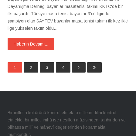
Dayanışma Derneği bayanlar masatenisi takımı KKTC'de bir
ilki başardı. Türkiye masa tenisi bayanlar 3’cü liginde
şampiyon olan SAYTEV bayanlar masa tenisi takımı ilk kez ikici
lige yükselen takım oldu...
Haberin Devamı...
1
2
3
4
Bir milletin kültürünü kontrol etmek, o milletin dilini kontrol
etmekle; bir milleti imhâ ise nesilleri mâzisinden, tarihinden ve
bilhassa millî ve mânevî değerlerinden koparmakla
mümkündür.